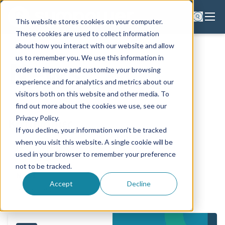
This website stores cookies on your computer.
These cookies are used to collect information
about how you interact with our website and allow
ΚΕΝΤΡΙΚΗ ΣΕΛΙΔΑ
us to remember you. We use this information in
News
ΣΧΕΤΙΚΑ ΜΕ ΜΑΣ
order to improve and customize your browsing
experience and for analytics and metrics about our
ΕΠΙΚΟΙΝΩΝΙΑ
visitors both on this website and other media. To
ΝΕΑ
find out more about the cookies we use, see our
Privacy Policy.
Κατηγορίες
If you decline, your information won’t be tracked
when you visit this website. A single cookie will be
Προβολή όλων
used in your browser to remember your preference
Case Studies
not to be tracked.
News
Accept
Decline
Resources